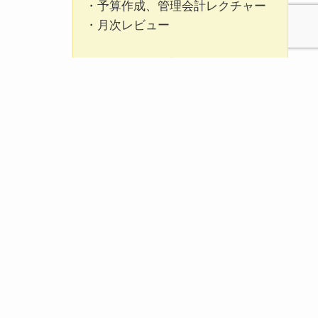
・予算作成、管理会計レクチャー
・月次レビュー
途中、事業資金調達や補助金活用
を含めた伴走を行い1期目5,000万
円、2期目8,000万円、3期目で1億
を超える企業に成長。バックオフ
ィス人材の育成し現在も更に成長
し続けています。
事例：2
ソフトウェア制作事業 B社様
創業7期目、従業員35名の企業様。
週に1日のみ経理処理のパートさん
を雇用。他の業務は全て代表が行